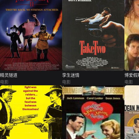
精灵隧道
孪生迷情
博爱假
电影
电影
电影