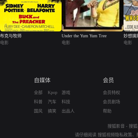
布克与牧师
Under the Yum Yum Tree
妙想擒
电影
电影
电影
自媒体
会员
全部
Kpop
游戏
会员特权
科普
汽车
科技
会员剧场
国风
搞笑
出品人
帮助
搜狐影音
-
搜狐
请仔细阅读
搜狐视频隐私政策
、