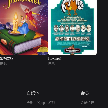
姆指姑娘
Hawmps!
电影
电影
自媒体
会员
全部
Kpop
游戏
会员特权