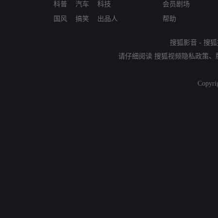
科普
汽车
科技
会员剧场
国风
搞笑
出品人
帮助
搜狐影音
-
搜狐
请仔细阅读
搜狐视频隐私政策
、
Copyri