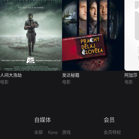
人间大浩劫
发达秘籍
阿加莎
电影
电影
电影
自媒体
会员
全部
Kpop
游戏
会员特权