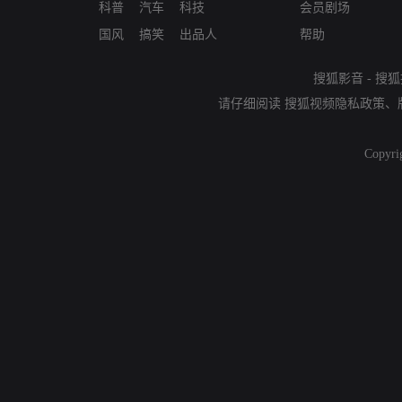
科普
汽车
科技
会员剧场
国风
搞笑
出品人
帮助
搜狐影音
-
搜狐
请仔细阅读
搜狐视频隐私政策
、
Copyri