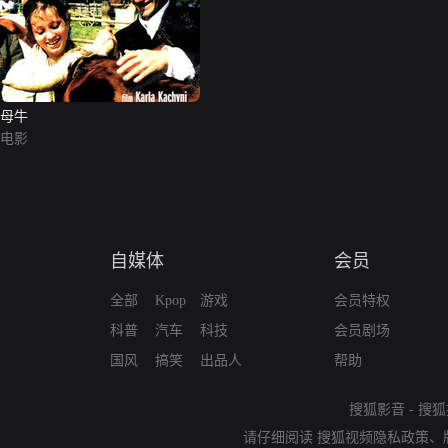
母牛
电影
自媒体
会员
全部
Kpop
游戏
会员特权
科普
汽车
科技
会员剧场
国风
搞笑
出品人
帮助
搜狐影音
-
搜狐
请仔细阅读
搜狐视频隐私政策
、