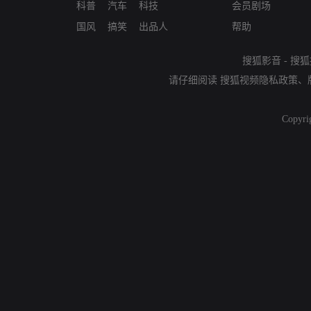
科普
汽车
科技
会员剧场
国风
搞笑
出品人
帮助
搜狐影音
-
搜狐
请仔细阅读
搜狐视频隐私政策
、
Copyri