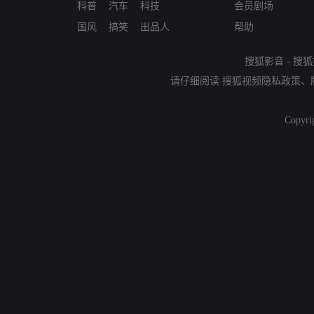
科普
汽车
科技
会员剧场
国风
搞笑
出品人
帮助
搜狐影音
-
搜狐
请仔细阅读
搜狐视频隐私政策
、
Copyri