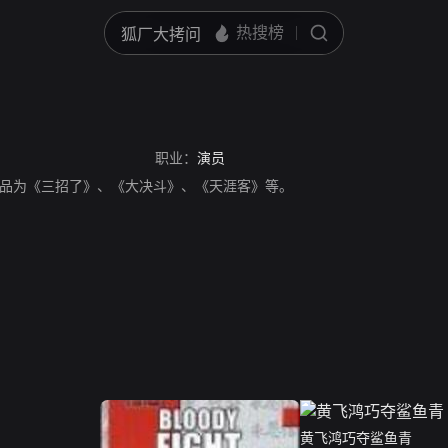
职业：
演员
品为《三招了》、《大决斗》、《天涯客》等。
黄飞鸿巧夺鲨鱼青