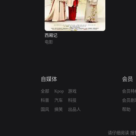
西厢记
电影
自媒体
会员
全部
Kpop
游戏
会员特
科普
汽车
科技
会员剧
国风
搞笑
出品人
帮助
请仔细阅读
搜