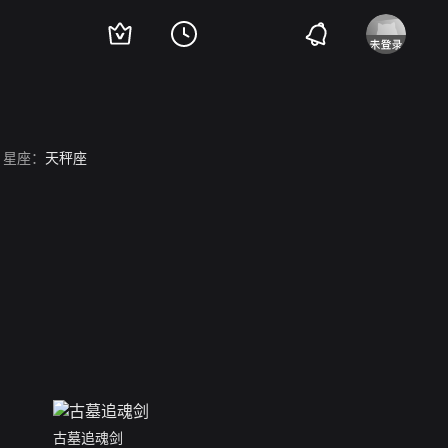
星座：
天秤座
古墓追魂剑