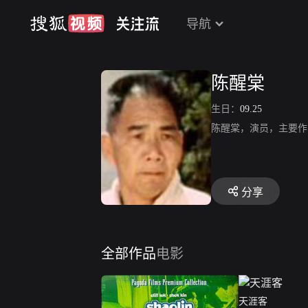
导航
陈醒棠
生日：
09.25
陈醒棠，演员，主要作
分享
全部作品
电影
天涯客