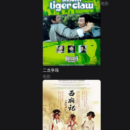
电影
二龙争珠
电影