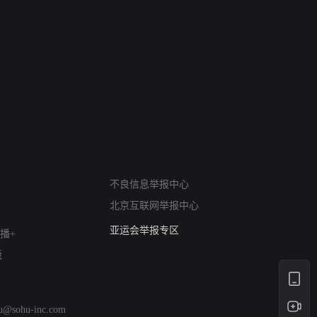
网络暴力有害信息举报
不良信息举报中心
12318 文化市场举报
北京互联网举报中心
算法推荐专项举报
亚运会举报专区
播+
涉历史虚无举报
版
网络谣言信息专项
涉政举报入口
涉未成年人举报
hu@sohu-inc.com