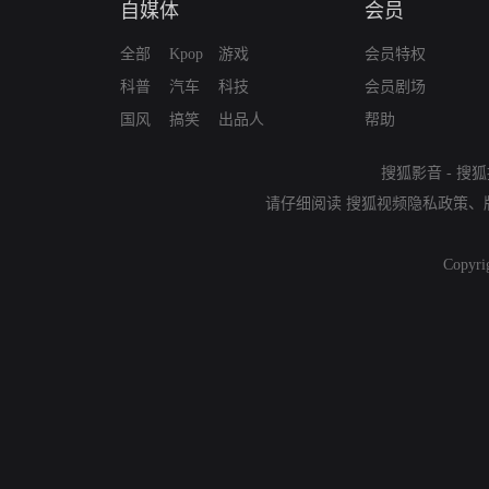
自媒体
会员
全部
Kpop
游戏
会员特权
科普
汽车
科技
会员剧场
国风
搞笑
出品人
帮助
搜狐影音
-
搜狐
请仔细阅读
搜狐视频隐私政策
、
Copyri