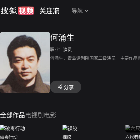
导航
何涌生
职业：
演员
何涌生，青岛话剧院国家二级演员。主要作品
分享
全部作品
电视剧
电影
破毒行动
裸绞
六尺巷