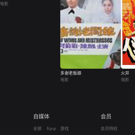
电影
多谢老板娘
火并
电影
电影
自媒体
会员
全部
Kpop
游戏
会员特权