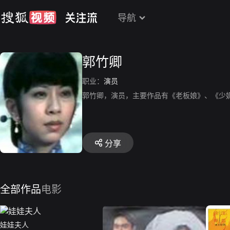
导航
郭竹卿
职业：
演员
郭竹卿，演员，主要作品有《老板娘》、《少
分享
全部作品
电影
娃娃夫人