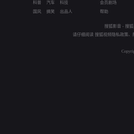
科普
汽车
科技
会员剧场
国风
搞笑
出品人
帮助
搜狐影音
-
搜狐
请仔细阅读
搜狐视频隐私政策
、
Copyri