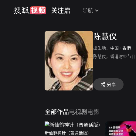
导航
陈慧仪
出生地：
中国
/
香港
陈慧仪，香港财经节目
分享
全部作品
电视剧
电影
新仙鹤神针（普通话版）