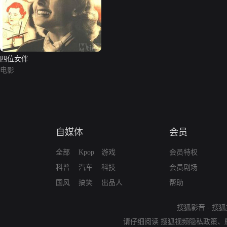
四位女伴
电影
自媒体
会员
全部
Kpop
游戏
会员特权
科普
汽车
科技
会员剧场
国风
搞笑
出品人
帮助
搜狐影音
-
搜狐
请仔细阅读
搜狐视频隐私政策
、