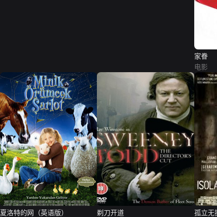
家眷
电影
夏洛特的网（英语版）
剃刀开道
孤立无