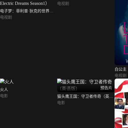
电视剧
电子梦：菲利普·狄克的世界第
一季（Philip K. Dick's Electric
电视剧
Dreams Season1）
白公主
电视剧
预告片
火人
电影
猫头鹰王国：守卫者传奇（英语
版）
电影