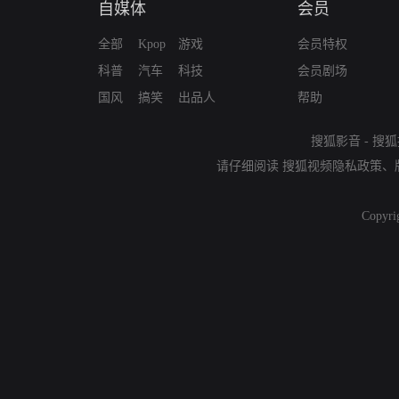
自媒体
会员
全部
Kpop
游戏
会员特权
科普
汽车
科技
会员剧场
国风
搞笑
出品人
帮助
搜狐影音
-
搜狐
请仔细阅读
搜狐视频隐私政策
、
Copyri