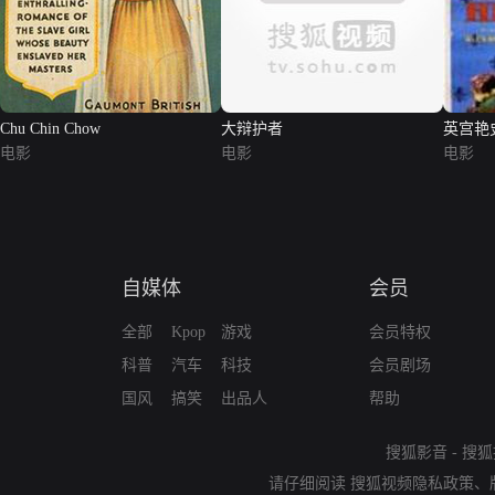
Chu Chin Chow
大辩护者
英宫艳
电影
电影
电影
自媒体
会员
全部
Kpop
游戏
会员特权
科普
汽车
科技
会员剧场
国风
搞笑
出品人
帮助
搜狐影音
-
搜狐
请仔细阅读
搜狐视频隐私政策
、