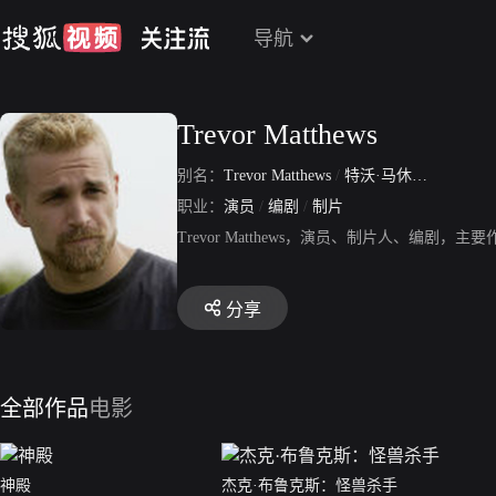
导航
Trevor Matthews
别名：
Trevor Matthews
/
特沃·马休斯
/
Trevor E
职业：
演员
/
编剧
/
制片
Trevor Matthews，演员、制片人、编剧
分享
全部作品
电影
神殿
杰克·布鲁克斯：怪兽杀手