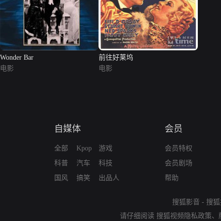
Wonder Bar
前往好莱坞
电影
电影
自媒体
会员
全部
Kpop
游戏
会员特权
科普
汽车
科技
会员剧场
国风
搞笑
出品人
帮助
搜狐影音
-
搜狐
请仔细阅读
搜狐视频隐私政策
、