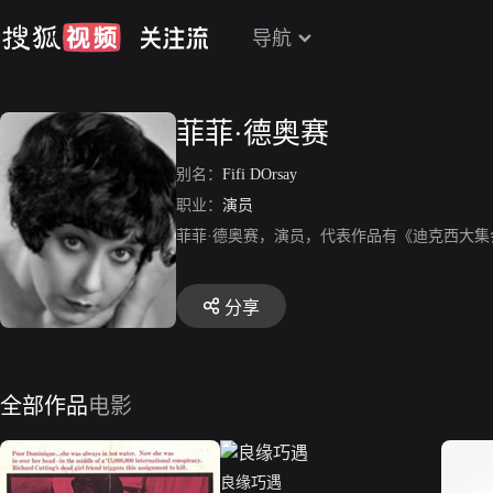
导航
菲菲·德奥赛
别名：
Fifi DOrsay
职业：
演员
菲菲·德奥赛，演员，代表作品有《迪克西大
分享
全部作品
电影
良缘巧遇