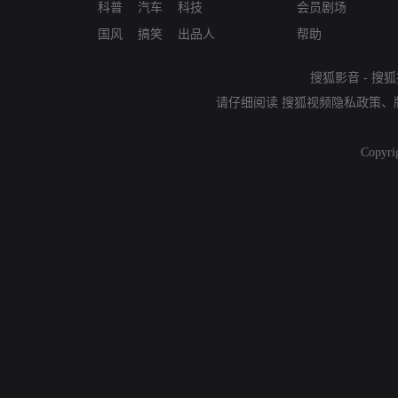
科普
汽车
科技
会员剧场
国风
搞笑
出品人
帮助
搜狐影音
-
搜狐
请仔细阅读
搜狐视频隐私政策
、
Copyri