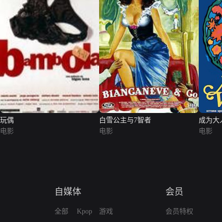
玩偶
白雪公主与7智者
成为大
电影
电影
电影
自媒体
会员
全部
Kpop
游戏
会员特权