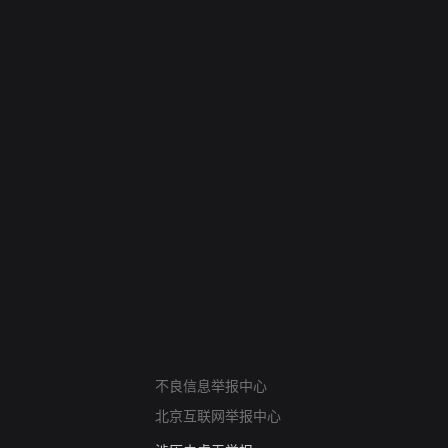
网络暴力有害信息举报
12318 文化市场举报
不良信息举报中心
算法推荐专项举报
北京互联网举报中心
亚运会举报专区