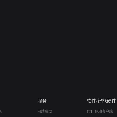
服务
软件/智能硬件
权
网站联盟
移动客户端