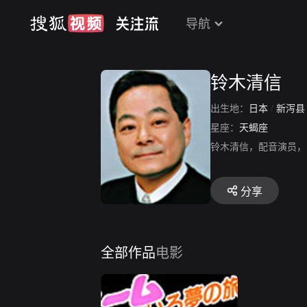
导航
铃木清信
出生地：
日本
/
新泻县
星座：
天蝎座
铃木清信，配音演员，
分享
全部作品
电影