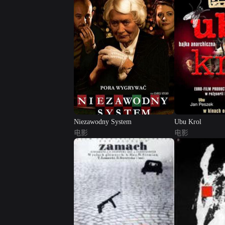
Niezawodny System
Ubu Krol
电影
电影