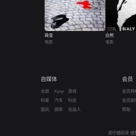
政变
白熊
电影
电影
自媒体
会员
全部
Kpop
游戏
会员特
科普
汽车
科技
会员剧
国风
搞笑
出品人
帮助
请仔细阅读
搜