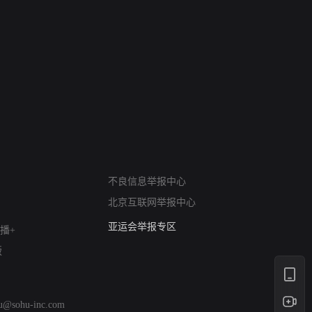
网络暴力有害信息举报
不良信息举报中心
12318 文化市场举报
北京互联网举报中心
算法推荐专项举报
亚运会举报专区
播+
涉历史虚无举报
版
网络谣言信息专项
涉政举报入口
涉未成年人举报
hu@sohu-inc.com