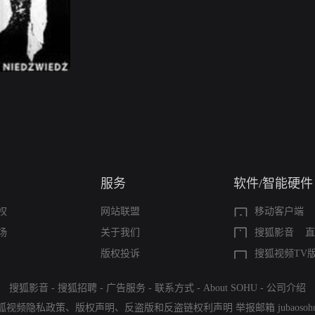
服务
软件/智能硬件
权
网站联盟
移动客户端
场
关于我们
搜狐影音
直
版权投诉
搜狐视频TV
搜狐影音
-
搜狐招聘
-
广告服务
-
联系方式
-
About SOHU
-
公司介绍
狐视频隐私政策
、
版权声明
、
反盗版和反盗链权利声明
举报邮箱
jubaoso