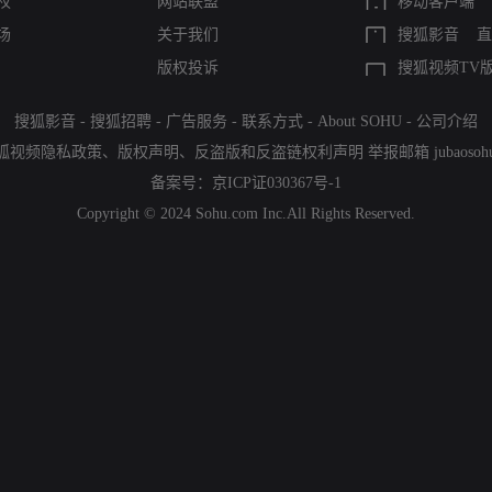
权
网站联盟
移动客户端
场
关于我们
搜狐影音
直
版权投诉
搜狐视频TV
搜狐影音
-
搜狐招聘
-
广告服务
-
联系方式
-
About SOHU
-
公司介绍
狐视频隐私政策
、
版权声明
、
反盗版和反盗链权利声明
举报邮箱
jubaoso
备案号：
京ICP证030367号-1
Copyright © 2024 Sohu.com Inc.All Rights Reserved.