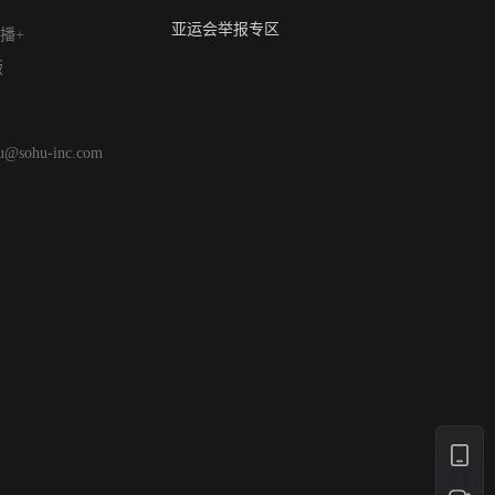
算法推荐专项举报
亚运会举报专区
播+
涉历史虚无举报
版
网络谣言信息专项
涉政举报入口
涉未成年人举报
hu@sohu-inc.com
清朗自媒体乱象举报
涉民族宗教有害信息举报
清朗·生活服务类内容举报
清朗春节网络环境整治
涉企举报专区
AI生成内容
打假治敲
网络暴力有害信息举报
12318 文化市场举报
算法推荐专项举报
亚运会举报专区
涉历史虚无举报