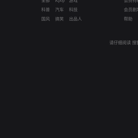
全部
Kpop
游戏
会员特
科普
汽车
科技
会员剧
国风
搞笑
出品人
帮助
请仔细阅读
搜