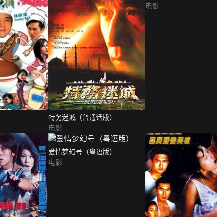
电影
特务迷城（普通话版）
电影
爱情梦幻号（粤语版）
电影