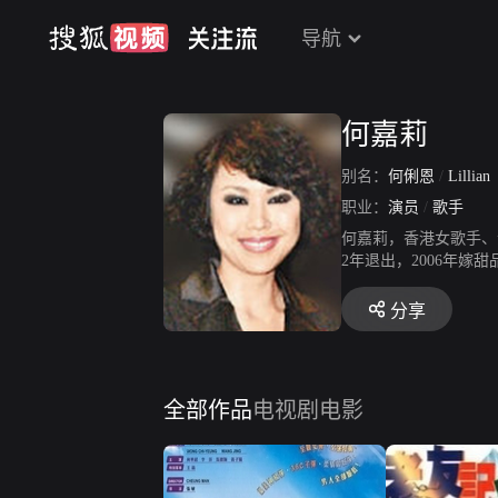
导航
何嘉莉
别名：
何俐恩
/
Lillian
职业：
演员
/
歌手
何嘉莉，香港女歌手、
2年退出，2006年
分享
全部作品
电视剧
电影