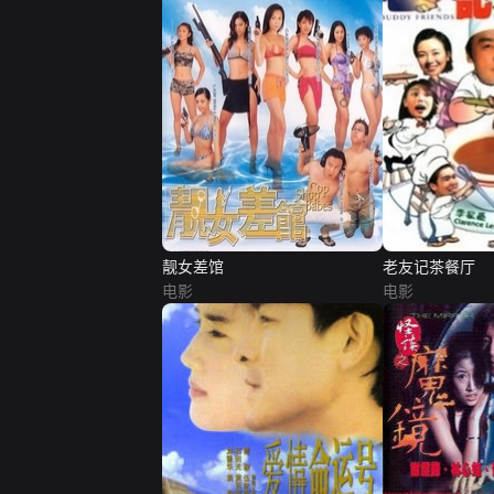
靓女差馆
老友记茶餐厅
电影
电影