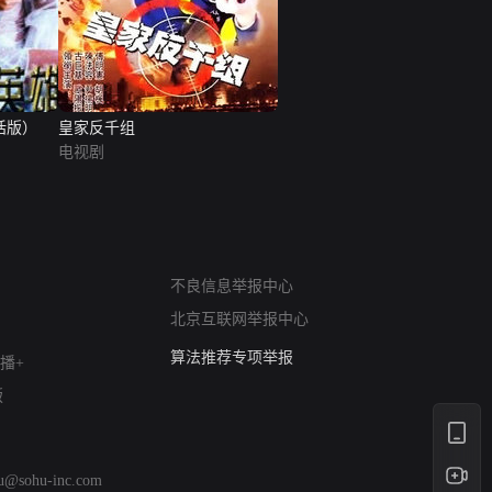
话版）
皇家反千组
电视剧
网络暴力有害信息举报
不良信息举报中心
12318 文化市场举报
北京互联网举报中心
算法推荐专项举报
亚运会举报专区
播+
涉历史虚无举报
版
网络谣言信息专项
涉政举报入口
涉未成年人举报
hu@sohu-inc.com