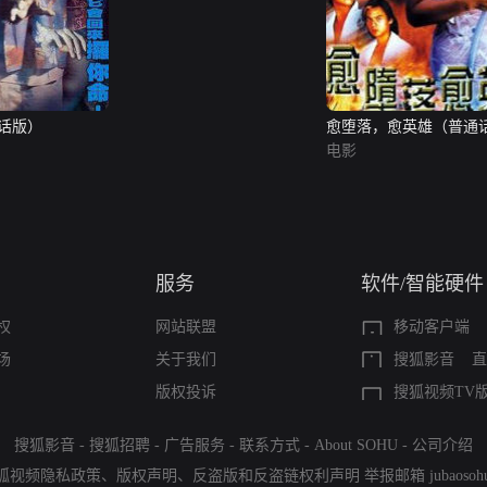
话版）
愈堕落，愈英雄（普通
电影
服务
软件/智能硬件
权
网站联盟
移动客户端
场
关于我们
搜狐影音
直
版权投诉
搜狐视频TV
搜狐影音
-
搜狐招聘
-
广告服务
-
联系方式
-
About SOHU
-
公司介绍
狐视频隐私政策
、
版权声明
、
反盗版和反盗链权利声明
举报邮箱
jubaoso