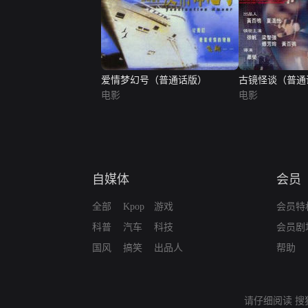
爱情梦幻号（普通话版）
古镜怪谈（普通
电影
电影
自媒体
会员
全部
Kpop
游戏
会员特
科普
汽车
科技
会员剧
国风
搞笑
出品人
帮助
请仔细阅读
搜