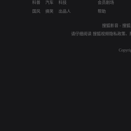
科普
汽车
科技
会员剧场
国风
搞笑
出品人
帮助
搜狐影音
-
搜狐
请仔细阅读
搜狐视频隐私政策
、
Copyri