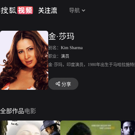
导航
金·莎玛
别名：
Kim Sharma
职业：
演员
金·莎玛，印度演员，1980年出生于马哈拉
分享
全部作品
电影