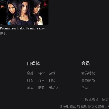
Padmashree Laloo Prasad Yadav
电影
自媒体
会员
全部
Kpop
游戏
会员特权
科普
汽车
科技
会员剧场
国风
搞笑
出品人
帮助
搜狐影音
-
搜狐
请仔细阅读
搜狐视频隐私政策
、