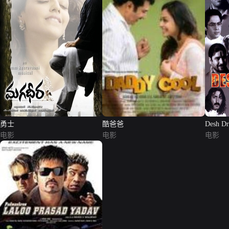
勇士
酷爸爸
Desh Dr
电影
电影
电影