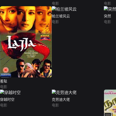
电影
电影
帕兰坡风云
突然
电影
电影
羞耻
电影
穿越时空
克劳迪大佬
电影
电影