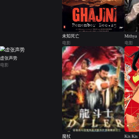
未知死亡
Mithya
电影
电影
虚张声势
电影
魔杖
Kis Kis