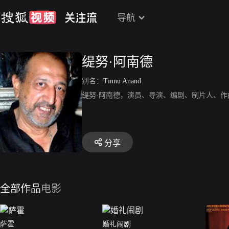
导航
缇努·阿南德
别名：
Tinnu Anand
缇努·阿南德，演员、导演、编剧、制片人、
分享
全部作品
电影
萨霍
婚礼闹剧