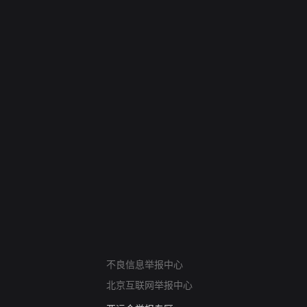
网络暴力有害信息举报
不良信息举报中心
12318 文化市场举报
北京互联网举报中心
算法推荐专项举报