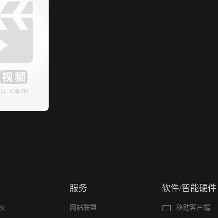
服务
软件/智能硬件
权
网站联盟
移动客户端