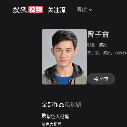
导航
曾子益
职业：
演员
曾子益，演员，代表作
分享
全部作品
电视剧
紫色大稻埕