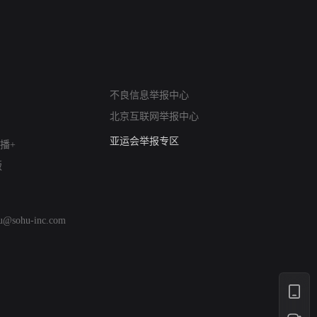
网络暴力有害信息举报
不良信息举报中心
12318 文化市场举报
北京互联网举报中心
算法推荐专项举报
亚运会举报专区
播+
涉历史虚无举报
版
网络谣言信息专项
涉政举报入口
涉未成年人举报
hu@sohu-inc.com
清朗自媒体乱象举报
涉民族宗教有害信息举报
清朗·生活服务类内容举报
清朗春节网络环境整治
涉企举报专区