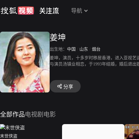
导航
姜坤
出生地：
中国
/
山东
/
烟台
姜坤，演员，十多岁时移居香港，进入亚视艺
与演员汤镇业相恋，于1993年结婚，婚后退
分享
全部作品
电视剧
电影
末世侠盗