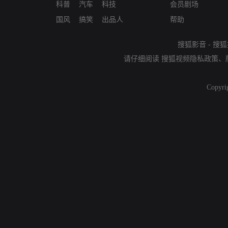
科普
汽车
科技
会员剧场
国风
搞笑
出品人
帮助
搜狐影音
-
搜狐
请仔细阅读
搜狐视频隐私政策
、
Copyri