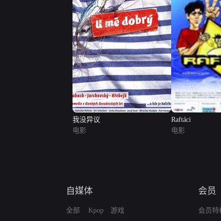
我没异议
Raftáci
电影
电影
自媒体
会员
全部
Kpop
游戏
会员特