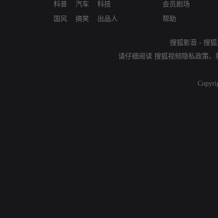
科普
汽车
科技
会员剧场
国风
搞笑
出品人
帮助
搜狐影音
-
搜狐
请仔细阅读
搜狐视频隐私政策
、
Copyri