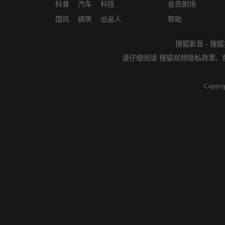
科普
汽车
科技
会员剧场
国风
搞笑
出品人
帮助
搜狐影音
-
搜狐
请仔细阅读
搜狐视频隐私政策
、
Copyri