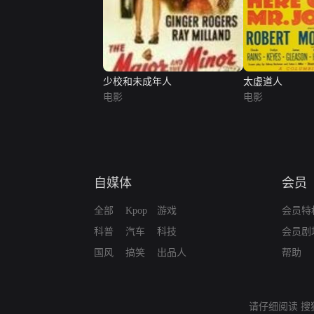
少校和未成年人
太虚道人
电影
电影
自媒体
会员
全部
Kpop
游戏
会员特
科普
汽车
科技
会员剧
国风
搞笑
出品人
帮助
请仔细阅读
搜