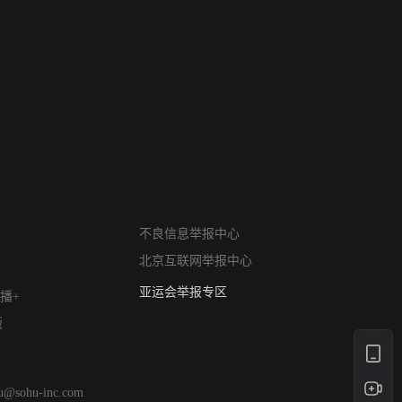
网络暴力有害信息举报
不良信息举报中心
12318 文化市场举报
北京互联网举报中心
算法推荐专项举报
亚运会举报专区
播+
涉历史虚无举报
版
网络谣言信息专项
涉政举报入口
涉未成年人举报
hu@sohu-inc.com