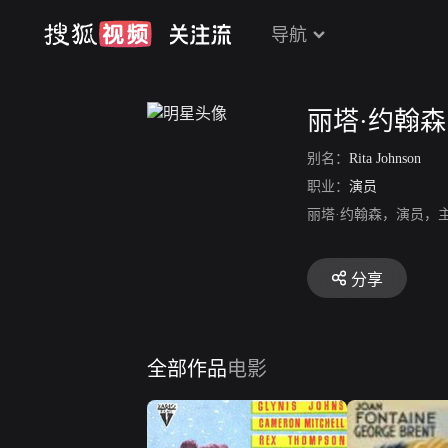
导航
丽塔·约翰森
别名：
Rita Johnson
职业：
演员
丽塔·约翰森，演员，
分享
全部作品
电影