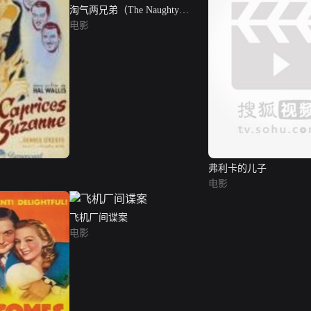
淘气两兄弟（The Naughty
Nineties）
电影
弗利卡的儿子
电影
飞机厂间谍案
电影