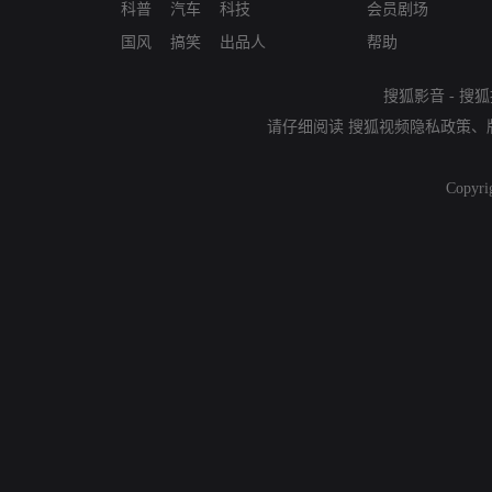
科普
汽车
科技
会员剧场
国风
搞笑
出品人
帮助
搜狐影音
-
搜狐
请仔细阅读
搜狐视频隐私政策
、
Copyri