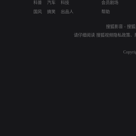
科普
汽车
科技
会员剧场
国风
搞笑
出品人
帮助
搜狐影音
-
搜狐
请仔细阅读
搜狐视频隐私政策
、
Copyri