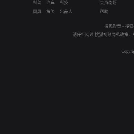
科普
汽车
科技
会员剧场
国风
搞笑
出品人
帮助
搜狐影音
-
搜狐
请仔细阅读
搜狐视频隐私政策
、
Copyri