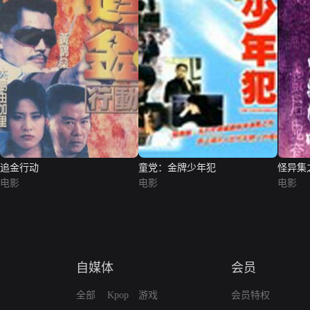
追金行动
童党：金牌少年犯
怪异集
电影
电影
电影
自媒体
会员
全部
Kpop
游戏
会员特权