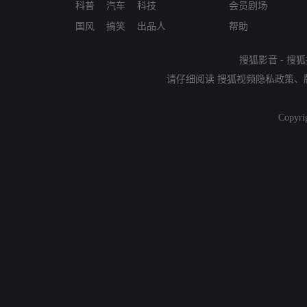
科普
汽车
科技
会员剧场
国风
搞笑
出品人
帮助
搜狐影音
-
搜狐
请仔细阅读
搜狐视频隐私政策
、
Copyri