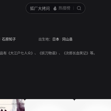
/
石原知子
出生地：
日本
/
冈山县
品有《大江户七人众》、《妖刀物语》、《次郎长血笑记》等。