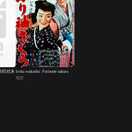
岭的对决
Iroha wakashu: Furisode sakura
电影