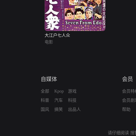
大江户七人众
电影
自媒体
会员
全部
Kpop
游戏
会员特
科普
汽车
科技
会员剧
国风
搞笑
出品人
帮助
请仔细阅读
搜