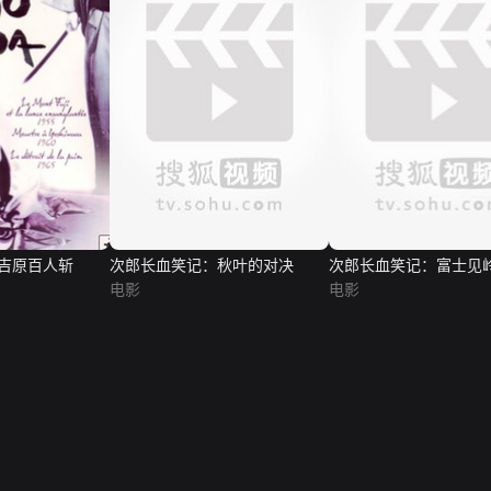
吉原百人斩
次郎长血笑记：秋叶的对决
次郎长血笑记：富士见
电影
电影