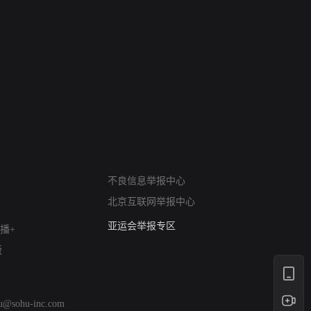
网络暴力有害信息举报
不良信息举报中心
12318 文化市场举报
北京互联网举报中心
算法推荐专项举报
亚运会举报专区
播+
涉历史虚无举报
版
网络谣言信息专项
涉政举报入口
涉未成年人举报
hu@sohu-inc.com