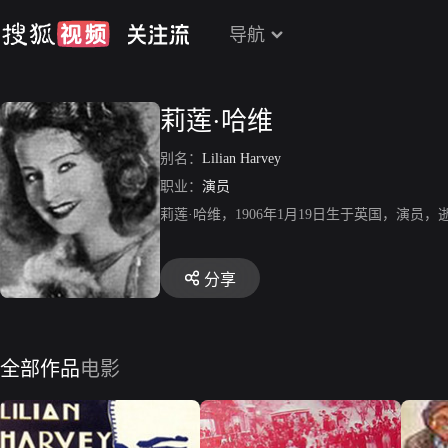
导航
莉莲·哈维
别名：
Lilian Harvey
职业：
演员
莉莲·哈维，1906年1月19日生于英国，演员
分享
全部作品
电影