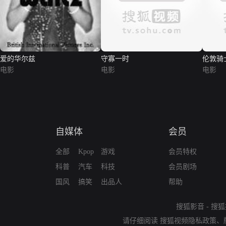
爱的华尔兹
守寡一时
伦敦骑
电影
电影
电影
自媒体
会员
全部
Kpop
游戏
会员特权
科普
汽车
科技
会员剧场
国风
搞笑
出品人
帮助
搜狐影音
-
搜狐
请仔细阅读
搜狐视频隐私政策
、