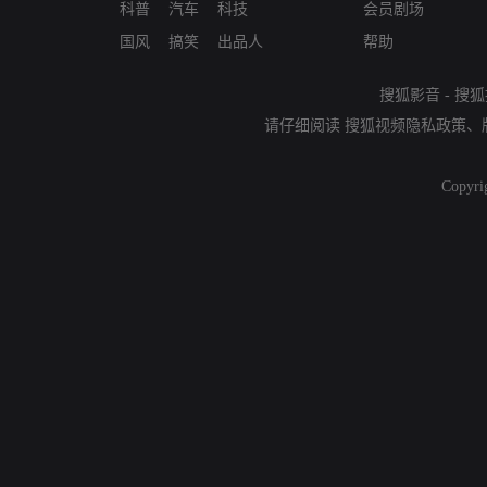
科普
汽车
科技
会员剧场
国风
搞笑
出品人
帮助
搜狐影音
-
搜狐
请仔细阅读
搜狐视频隐私政策
、
Copyri