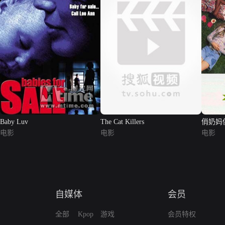
Baby Luv
The Cat Killers
俏奶妈
电影
电影
电影
自媒体
会员
全部
Kpop
游戏
会员特权