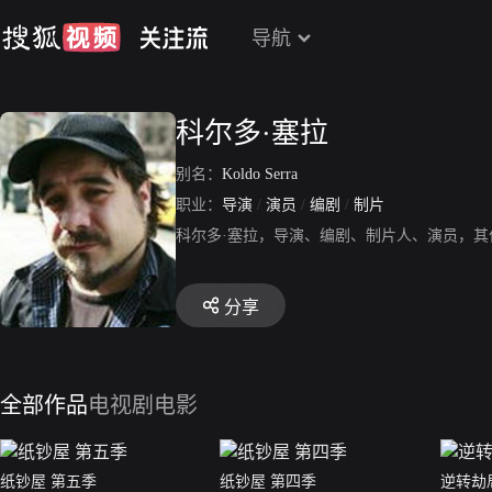
导航
科尔多·塞拉
别名：
Koldo Serra
职业：
导演
/
演员
/
编剧
/
制片
科尔多·塞拉，导演、编剧、制片人、演员，其作品有《死
分享
全部作品
电视剧
电影
纸钞屋 第五季
纸钞屋 第四季
逆转劫