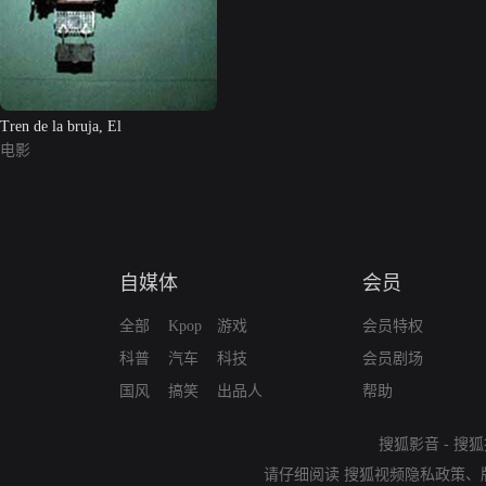
Tren de la bruja, El
电影
自媒体
会员
全部
Kpop
游戏
会员特权
科普
汽车
科技
会员剧场
国风
搞笑
出品人
帮助
搜狐影音
-
搜狐
请仔细阅读
搜狐视频隐私政策
、