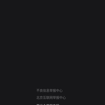
网络暴力有害信息举报
不良信息举报中心
12318 文化市场举报
北京互联网举报中心
算法推荐专项举报