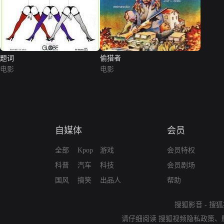
题词
偷猎者
电影
电影
自媒体
会员
全部
Kpop
游戏
会员特权
科普
汽车
科技
会员剧场
国风
搞笑
出品人
帮助
搜狐影音
-
搜狐
请仔细阅读
搜狐视频隐私政策
、