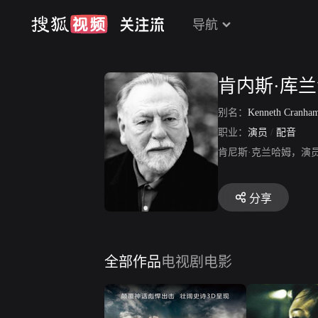
导航
肯内斯·库
别名：
Kenneth Cranha
职业：
演员
/
配音
肯尼斯·克兰哈姆，演
分享
全部作品
电视剧
电影