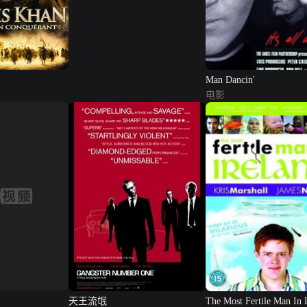
Man Dancin'
电影
天王流氓
The Most Fertile Man In 