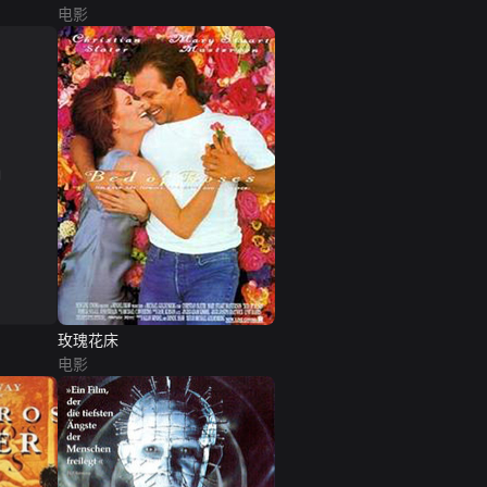
电影
玫瑰花床
电影