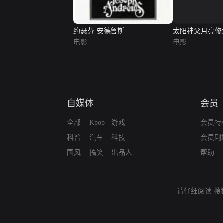
太阳神父月亮修
约瑟芬·安德鲁斯
电影
电影
自媒体
会员
全部
Kpop
游戏
会员特
科普
汽车
科技
会员剧
国风
搞笑
出品人
帮助
请仔细阅读
搜