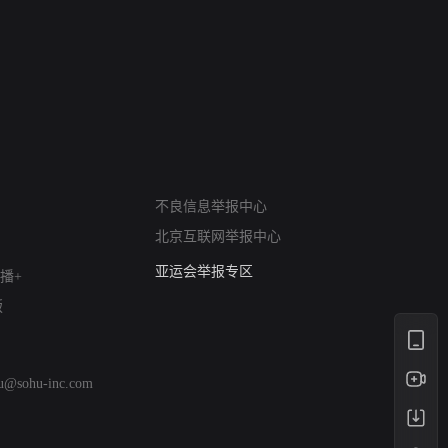
网络暴力有害信息举报
不良信息举报中心
12318 文化市场举报
北京互联网举报中心
算法推荐专项举报
亚运会举报专区
播+
涉历史虚无举报
版
网络谣言信息专项
涉政举报入口
涉未成年人举报
hu@sohu-inc.com
清朗自媒体乱象举报
涉民族宗教有害信息举报