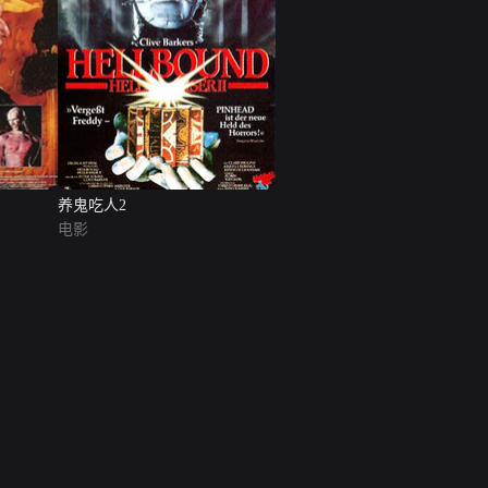
养鬼吃人2
电影