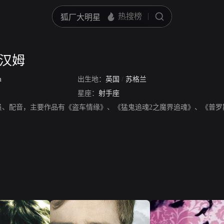
兰汉姆
m
出生地：
英国
/
苏格兰
星座：
射手座
员、配音，主要作品有《盗车情缘》、《猛鬼追魂2之魔界追魂》、《普罗