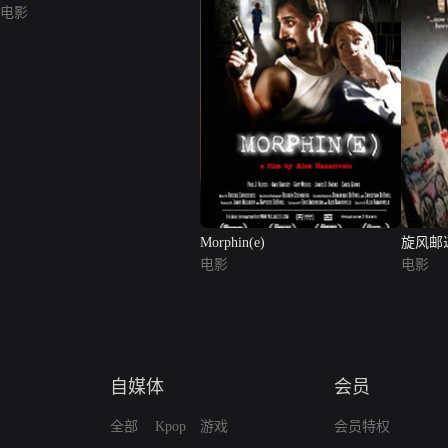
电影
Morphin(e)
旋风邮
电影
电影
自媒体
会员
全部
Kpop
游戏
会员特权