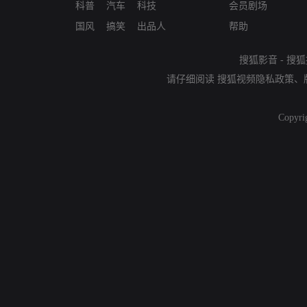
科普
汽车
科技
会员剧场
国风
搞笑
出品人
帮助
搜狐影音
-
搜狐
请仔细阅读
搜狐视频隐私政策
、
Copyri