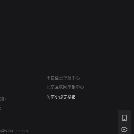
网络暴力有害信息举报
12318 文化市场举报
不良信息举报中心
算法推荐专项举报
北京互联网举报中心
亚运会举报专区
涉历史虚无举报
播+
网络谣言信息专项
版
涉政举报入口
涉未成年人举报
清朗自媒体乱象举报
hu@sohu-inc.com