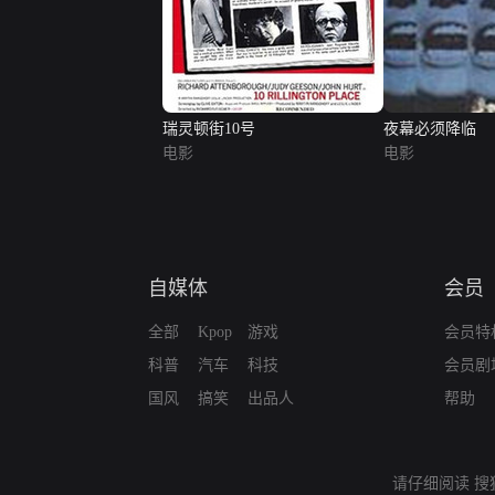
瑞灵顿街10号
夜幕必须降临
电影
电影
自媒体
会员
全部
Kpop
游戏
会员特
科普
汽车
科技
会员剧
国风
搞笑
出品人
帮助
请仔细阅读
搜