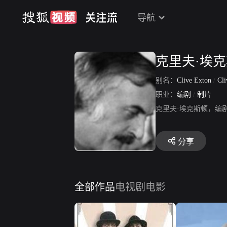
导航
克里夫·埃
别名：
Clive Exton
/
Clive
职业：
编剧
/
制片
克里夫·埃克斯顿，编
分享
全部作品
电视剧
电影