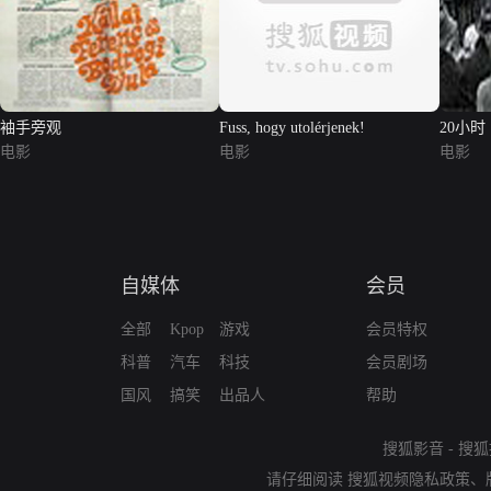
袖手旁观
Fuss, hogy utolérjenek!
20小时
电影
电影
电影
自媒体
会员
全部
Kpop
游戏
会员特权
科普
汽车
科技
会员剧场
国风
搞笑
出品人
帮助
搜狐影音
-
搜狐
请仔细阅读
搜狐视频隐私政策
、