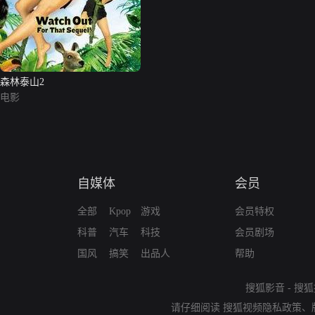
森林泰山2
电影
自媒体
会员
全部
Kpop
游戏
会员特权
科普
汽车
科技
会员剧场
国风
搞笑
出品人
帮助
搜狐影音
-
搜狐
请仔细阅读
搜狐视频隐私政策
、