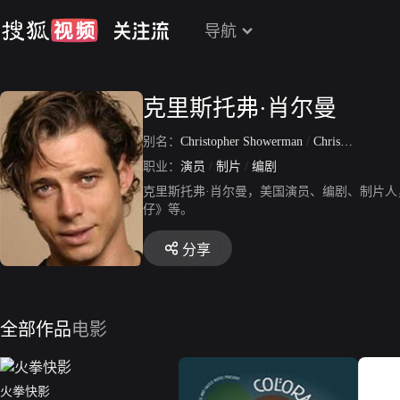
导航
克里斯托弗·肖尔曼
别名：
Christopher Showerman
/
Christopher C Showerman
职业：
演员
/
制片
/
编剧
克里斯托弗·肖尔曼，美国演员、编剧、制片人
仔》等。
分享
全部作品
电影
火拳快影