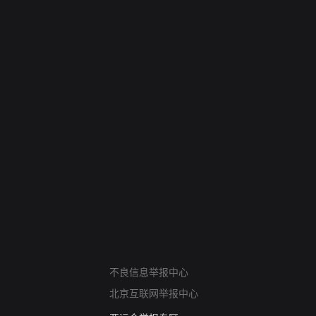
网络暴力有害信息举报
不良信息举报中心
12318 文化市场举报
北京互联网举报中心
算法推荐专项举报