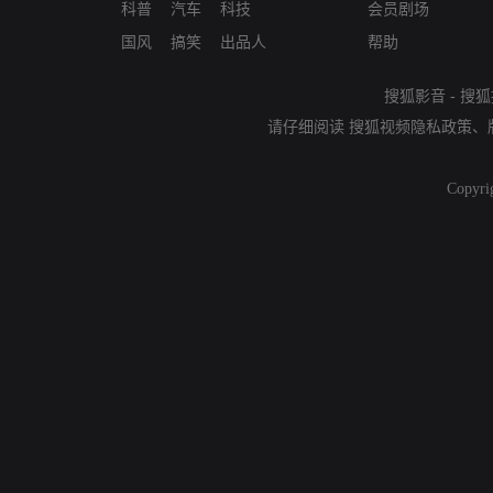
科普
汽车
科技
会员剧场
国风
搞笑
出品人
帮助
搜狐影音
-
搜狐
请仔细阅读
搜狐视频隐私政策
、
Copyri