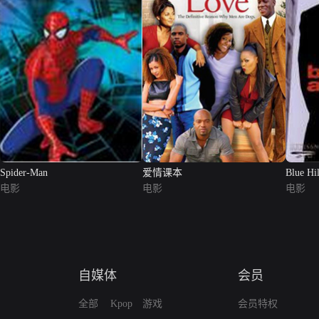
Spider-Man
爱情课本
Blue Hi
电影
电影
电影
自媒体
会员
全部
Kpop
游戏
会员特权