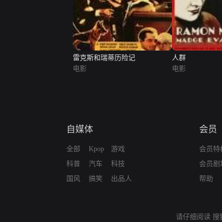
雷克斯和瑞蒂历险记
人群
电影
电影
自媒体
会员
全部
Kpop
游戏
会员特
科普
汽车
科技
会员剧
国风
搞笑
出品人
帮助
请仔细阅读
搜