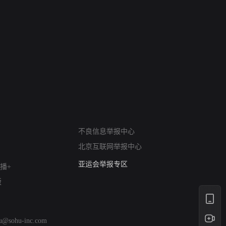
网络暴力有害信息举报
不良信息举报中心
12318 文化市场举报
北京互联网举报中心
算法推荐专项举报
亚运会举报专区
播+
涉历史虚无举报
版
网络谣言信息专项
涉政举报入口
涉未成年人举报
hu@sohu-inc.com