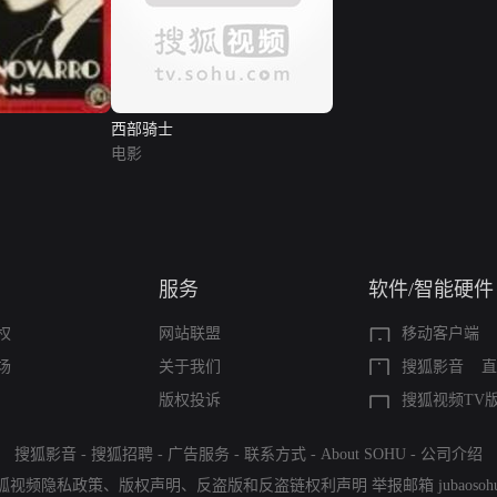
西部骑士
电影
服务
软件/智能硬件
权
网站联盟
移动客户端
场
关于我们
搜狐影音
直
版权投诉
搜狐视频TV
搜狐影音
-
搜狐招聘
-
广告服务
-
联系方式
-
About SOHU
-
公司介绍
狐视频隐私政策
、
版权声明
、
反盗版和反盗链权利声明
举报邮箱
jubaoso