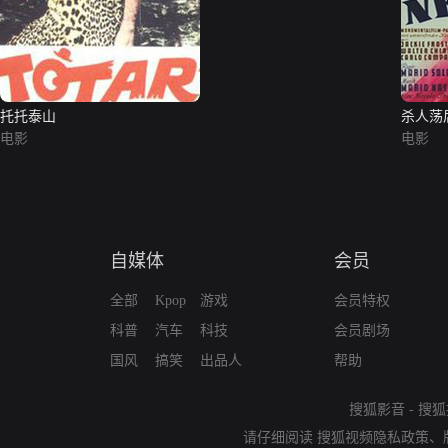
托托泰山
杀人荡
电影
电影
自媒体
会员
全部
Kpop
游戏
会员特权
科普
汽车
科技
会员剧场
国风
搞笑
出品人
帮助
搜狐影音
-
搜狐
请仔细阅读
搜狐视频隐私政策
、